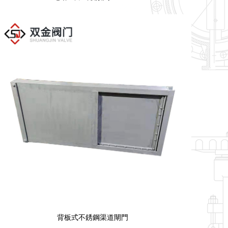
背板式不銹鋼渠道閘門