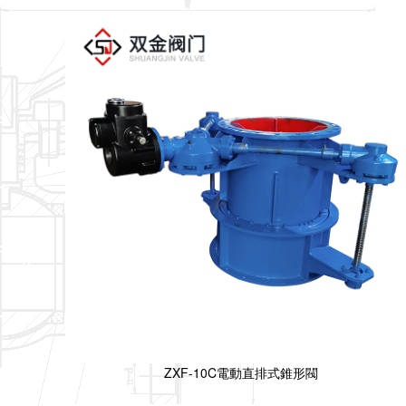
ZXF-10C電動直排式錐形閥