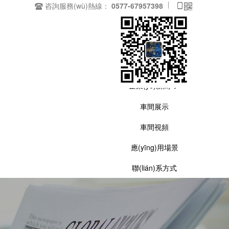
咨詢服務(wù)熱線：
0577-67957398
網(wǎng)站首頁
關(guān)于我們
產(chǎn)品展示
企業(yè)新聞
車間展示
車間視頻
應(yīng)用場景
聯(lián)系方式