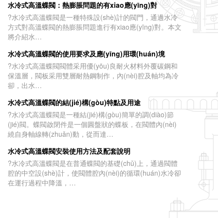
水冷式高溫蝶閥：熱膨脹問題的有xiao應(yīng)對
?水冷式高溫蝶閥是一種特殊設(shè)計的閥門，通過水冷
方式對高溫蝶閥的熱膨脹問題進行有xiao應(yīng)對。本文
將介紹水…
水冷式高溫蝶閥的使用要求及應(yīng)用環(huán)境
?水冷式高溫蝶閥閥體采用優(yōu)良耐火材料外覆碳鋼和
保溫層，閥板采用雙層耐熱鋼制作，內(nèi)腔及軸均為冷
卻，出水…
水冷式高溫蝶閥的結(jié)構(gòu)特點及用途
?水冷式高溫蝶閥是一種結(jié)構(gòu)簡單的調(diào)節
(jié)閥。蝶閥啟閉件是一個圓盤狀的蝶板，在閥體內(nèi)
繞自身軸線轉(zhuǎn)動，從而達…
水冷式高溫蝶閥安裝使用方法及配套說明
?水冷式高溫蝶閥是在普通蝶閥的基礎(chǔ)上，通過閥體
腔的中空設(shè)計，使閥體腔內(nèi)的循環(huán)水冷卻
在運行過程中降溫，…