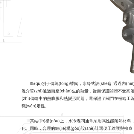
區(qū)別于傳統(tǒng)蝶閥，水冷式設(shè)計通過內(nèi
溫介質(zhì)通過而產(chǎn)生的熱量，從而保護閥體不受高
(zhì)傳輸中的熱膨脹和熱變形問題，還保證了閥門在極端工況
穩(wěn)定性。
其結(jié)構(gòu)上，水冷蝶閥通常采用高性能耐熱材料
化。同時，合理的結(jié)構(gòu)設(shè)計還便于