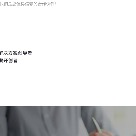
，我們是您值得信賴的合作伙伴!