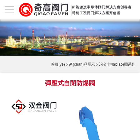
首頁(yè)
>
產(chǎn)品展示
>
冶金非標(biāo)閥系列
彈壓式自閉防爆閥