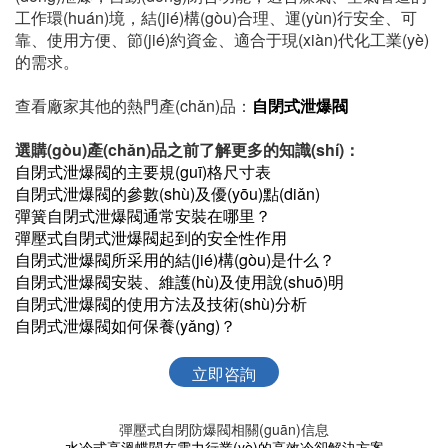
工作環(huán)境，結(jié)構(gòu)合理、運(yùn)行安全、可
靠、使用方便、節(jié)約資金、適合于現(xiàn)代化工業(yè)
的需求。
查看廠家其他的熱門產(chǎn)品：
自閉式泄爆閥
選購(gòu)產(chǎn)品之前了解更多的知識(shí)：
自閉式泄爆閥的主要規(guī)格尺寸表
自閉式泄爆閥的參數(shù)及優(yōu)點(diǎn)
彈簧自閉式泄爆閥通常安裝在哪里？
彈壓式自閉式泄爆閥起到的安全性作用
自閉式泄爆閥所采用的結(jié)構(gòu)是什么？
自閉式泄爆閥安裝、維護(hù)及使用說(shuō)明
自閉式泄爆閥的使用方法及技術(shù)分析
自閉式泄爆閥如何保養(yǎng)？
立即咨詢
彈壓式自閉防爆閥相關(guān)信息
水冷式高溫蝶閥在電力行業(yè)的高效冷卻解決方案