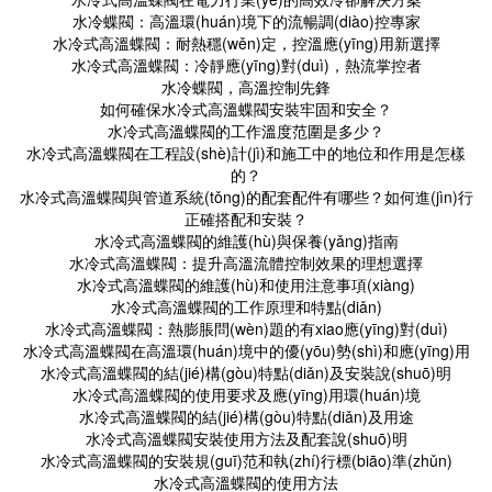
水冷蝶閥：高溫環(huán)境下的流暢調(diào)控專家
水冷式高溫蝶閥：耐熱穩(wěn)定，控溫應(yīng)用新選擇
水冷式高溫蝶閥：冷靜應(yīng)對(duì)，熱流掌控者
水冷蝶閥，高溫控制先鋒
如何確保水冷式高溫蝶閥安裝牢固和安全？
水冷式高溫蝶閥的工作溫度范圍是多少？
水冷式高溫蝶閥在工程設(shè)計(jì)和施工中的地位和作用是怎樣
的？
水冷式高溫蝶閥與管道系統(tǒng)的配套配件有哪些？如何進(jìn)行
正確搭配和安裝？
水冷式高溫蝶閥的維護(hù)與保養(yǎng)指南
水冷式高溫蝶閥：提升高溫流體控制效果的理想選擇
水冷式高溫蝶閥的維護(hù)和使用注意事項(xiàng)
水冷式高溫蝶閥的工作原理和特點(diǎn)
水冷式高溫蝶閥：熱膨脹問(wèn)題的有xiao應(yīng)對(duì)
水冷式高溫蝶閥在高溫環(huán)境中的優(yōu)勢(shì)和應(yīng)用
水冷式高溫蝶閥的結(jié)構(gòu)特點(diǎn)及安裝說(shuō)明
水冷式高溫蝶閥的使用要求及應(yīng)用環(huán)境
水冷式高溫蝶閥的結(jié)構(gòu)特點(diǎn)及用途
水冷式高溫蝶閥安裝使用方法及配套說(shuō)明
水冷式高溫蝶閥的安裝規(guī)范和執(zhí)行標(biāo)準(zhǔn)
水冷式高溫蝶閥的使用方法