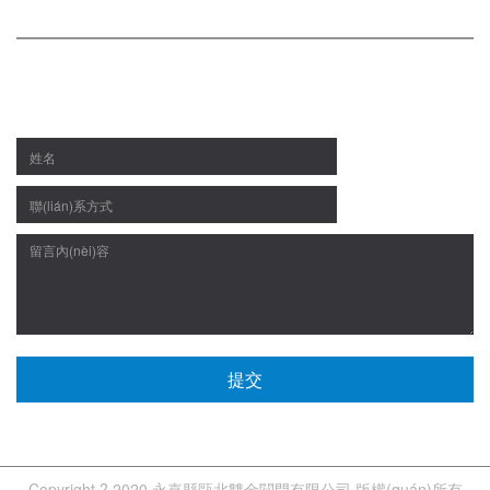
浦路78號(hào)
在線留言
Copyright ? 2020 永嘉縣甌北雙金閥門有限公司 版權(quán)所有