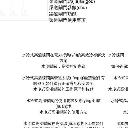
渠道閘門結(jié)構(gòu)
渠道閘門參數(shù)
渠道閘門功能
渠道閘門使用事項
水冷式高溫蝶閥在電力行業(yè)的高效冷卻解決
水冷蝶閥：高
方案
水冷蝶閥，高溫控制先鋒
如何確保水
水冷式高溫蝶閥與管道系統(tǒng)的配套配件有
水冷式高
哪些？如何進行正確搭配和安裝？
水冷式高溫蝶閥的工作原理和特點
水冷式高溫蝶
水冷式高溫蝶閥的使用要求及應(yīng)用環
水冷式高溫
(huán)境
水冷式高溫蝶閥的使用方法
水
水冷式高溫蝶閥在高溫環(huán)境下工作如何
氣動