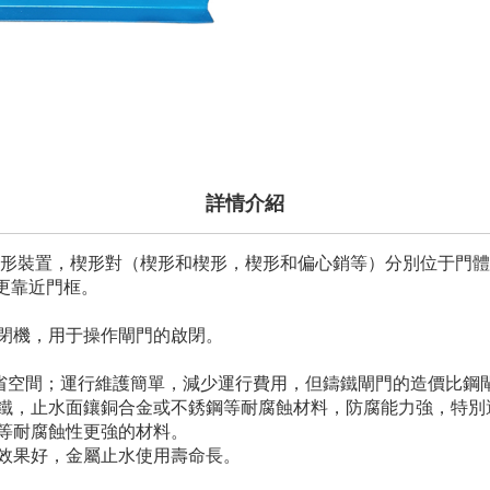
詳情介紹
形裝置，楔形對（楔形和楔形，楔形和偏心銷等）分別位于門體和門框上
門體更靠近門框。
閉機，用于操作閘門的啟閉。
ié)省空間；運行維護簡單，減少運行費用，但鑄鐵閘門的造價比鋼閘
鐵，止水面鑲銅合金或不銹鋼等耐腐蝕材料，防腐能力強，特別適
耐腐蝕性更強的材料。
效果好，金屬止水使用壽命長。