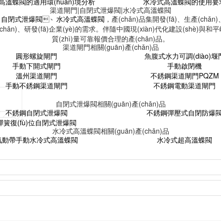
高溫蝶閥的適用環(huán)境分析
水冷式高溫蝶閥的使用要
渠道閘門|自閉式泄爆閥|水冷式高溫蝶閥
、
自閉式泄爆閥
、
水冷式高溫蝶閥
，產(chǎn)品集開發(fā)、生產(chǎ
生產(chǎn)、研發(fā)企業(yè)的需求。伴隨中國現(xiàn)代化建設(shè)
質(zhì)量可靠報價合理的產(chǎn)品。
渠道閘門相關(guān)產(chǎn)品
圓形螺旋閘門
魚腹式水力可調(diào)堰
手動下開式閘門
手動啟閉機
溫州渠道閘門
不銹鋼渠道閘門PQZM
手動不銹鋼渠道閘門
不銹鋼電動渠道閘門
自閉式泄爆閥相關(guān)產(chǎn)品
不銹鋼自閉式泄爆閥
不銹鋼彈壓式自閉防爆
彈簧復(fù)位自閉式泄爆閥
水冷式高溫蝶閥相關(guān)產(chǎn)品
氣動帶手動水冷式高溫蝶閥
水冷式超高溫蝶閥