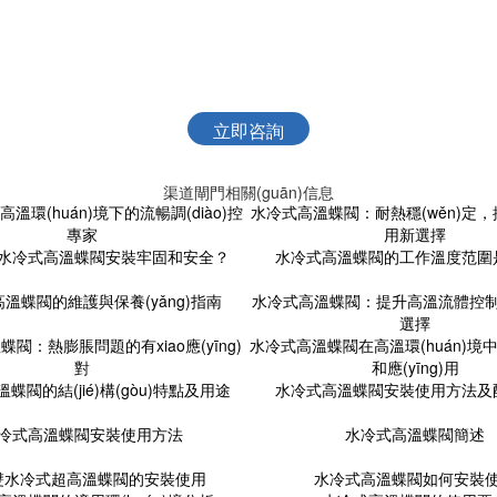
立即咨詢
渠道閘門相關(guān)信息
溫環(huán)境下的流暢調(diào)控
水冷式高溫蝶閥：耐熱穩(wěn)定，控
專家
用新選擇
冷式高溫蝶閥安裝牢固和安全？
水冷式高溫蝶閥的工作溫度范圍是多
溫蝶閥的維護與保養(yǎng)指南
水冷式高溫蝶閥：提升高溫流體控
選擇
閥：熱膨脹問題的有xiao應(yīng)
水冷式高溫蝶閥在高溫環(huán)境中的
對
和應(yīng)用
蝶閥的結(jié)構(gòu)特點及用途
水冷式高溫蝶閥安裝使用方法及
冷式高溫蝶閥安裝使用方法
水冷式高溫蝶閥簡述
雙水冷式超高溫蝶閥的安裝使用
水冷式高溫蝶閥如何安裝