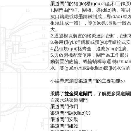
渠道閘門的結(jié)構(gòu)
特點和工作原
1.閘門由門框、閘板、導(dǎ
灰口鑄鐵或球墨鑄鐵制成，導(dǎo) 
框澆注成一體），導(dǎo)軌長度一般為
大。
2.通過楔塊裝置的楔緊達到密封，密封材料
3.采用預(yù)埋鋼板或預(yù)埋螺栓式安
4.品種規(guī)格齊全，適應(yīng)性廣
5.與啟閉機配套使用，閘門為工作部分
動裝置的齒輪、蝸輪蝸桿等運 轉(zhuǎn)
水、關(guān)水或調(diào)節(jié)水位的目
小編帶您瀏覽
渠道閘門的主要功能>>
采購了
雙金渠道閘門
，了解更多渠道閘門相
自來水站渠道閘門
渠道閘門作用
渠道閘門調(diào)試
渠道閘門安裝
渠道閘門維護