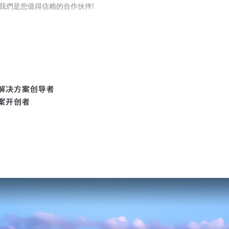
，我們是您值得信賴的合作伙伴!