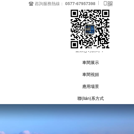
咨詢服務熱線：
0577-67957398
網(wǎng)站首頁
關于我們
產(chǎn)品展示
企業(yè)新聞
車間展示
車間視頻
應用場景
聯(lián)系方式