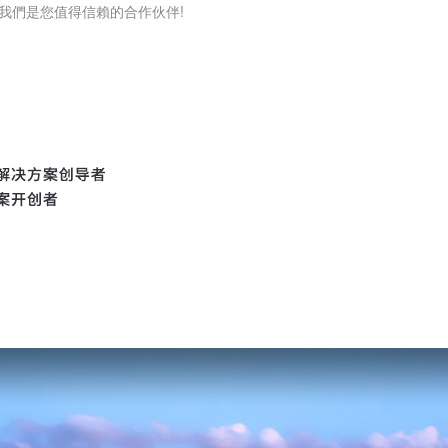
，我們是您值得信賴的合作伙伴!