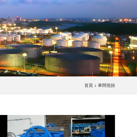
首頁
>
車間視頻