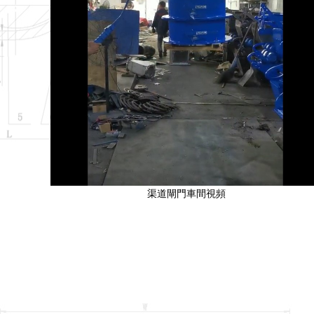
渠道閘門車間視頻