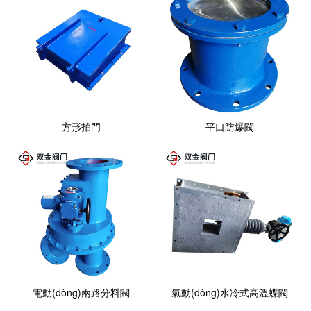
方形拍門
平口防爆閥
電動(dòng)兩路分料閥
氣動(dòng)水冷式高溫蝶閥