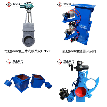
電動(dòng)三片式礦漿閥DN500
氣動(dòng)雙層卸灰閥