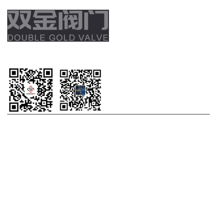
如果你有任何問題你想了解的建議及產(chǎn)品可以隨時(shí)聯
(lián)系我們。期待您的咨詢
聯(lián)系我們
聯(lián)系人：程經(jīng)理
手機(jī)：13868876242
傳真：0577-21814118
電話：0577-67957398
QQ：1751135217
公司地址：浙江省溫州市永嘉縣甌北鎮(zhèn)堡一工業(yè)區(qū)林
浦路78號(hào)