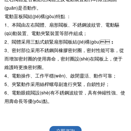
(guān)是否動作。
電動盲板閥結(jié)構(gòu)特點 ：
1、本閥由左右閥體、扇形閥板、不銹鋼波紋管、電動驅
(qū)動裝置、電動夾緊裝置等部件組成；
2、閥體采用三點式鎖緊扇形閥板結(jié)構(gòu)；
3、密封部位采用不銹鋼與橡膠密封圈，密封性能可靠，從
而增加密封圈的使用壽命，密封圈設(shè)在閥板上，便于
維護時更換密封圈。
4、電動操作、工作平穩(wěn)、啟閉靈活、動作可靠；
5、夾緊動作采用絲桿螺母副進行夾緊，自鎖性好；
6、電動眼鏡閥設(shè)有不銹鋼波紋管，具有伸縮性強、使
用壽命長等優(yōu)點。
立即咨詢