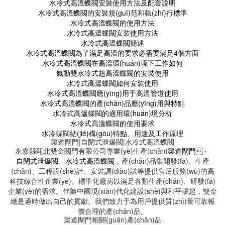
水冷式高溫蝶閥安裝使用方法及配套說明
水冷式高溫蝶閥的安裝規(guī)范和執(zhí)行標準
水冷式高溫蝶閥的使用方法
水冷式高溫蝶閥安裝使用方法
水冷式高溫蝶閥簡述
水冷式高溫蝶閥為了滿足高溫的要求必需要滿足4個方面
水冷式高溫蝶閥在高溫環(huán)境下工作如何
氣動雙水冷式超高溫蝶閥的安裝使用
水冷式高溫蝶閥如何安裝使用
水冷式高溫蝶閥應(yīng)用于高溫管道使用
水冷式高溫蝶閥的產(chǎn)品應(yīng)用與特點
水冷式高溫蝶閥的適用環(huán)境分析
水冷式高溫蝶閥的使用要求
水冷蝶閥結(jié)構(gòu)特點、用途及工作原理
渠道閘門|自閉式泄爆閥|水冷式高溫蝶閥
永嘉縣甌北雙金閥門有限公司專業(yè)生產(chǎn)
渠道閘門
、
自閉式泄爆閥
、
水冷式高溫蝶閥
，產(chǎn)品集開發(fā)、生產
(chǎn)、工程設(shè)計、安裝調(diào)試等提供售后服務(wù)的高
科技綜合性企業(yè)。標準化廠房以滿足各類生產(chǎn)、研發(fā)
企業(yè)的需求。伴隨中國現(xiàn)代化建設(shè)與和平崛起，雙金
總是適時做出自己的貢獻。我們致力于為用戶提供質(zhì)量可靠報
價合理的產(chǎn)品。
渠道閘門相關(guān)產(chǎn)品