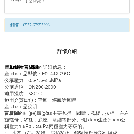
了交貨期！
銷售
：0577-67957398
詳情介紹
電動鏈輪盲板閥
的詳細信息：
產(chǎn)品型號：F9L44X-2.5C
公稱壓力：0.5-1.5-2.5MPa
公稱通徑：DN200-2000
適用溫度：≤80℃
適用介質(zhì)：空氣、煤氣等氣體
產(chǎn)品說明：
盲板閥的
結(jié)構(gòu)主要包括：閥體，閥板，拉桿，左右
旋螺母，絲杠，底座，電裝等部分。現(xiàn)生產(chǎn)公
稱壓力1.5Pa．2.5Pa兩種壓力等級的
。
1、本閥由左右閥體、扇形閥板、鎖緊螺母等部件組成。