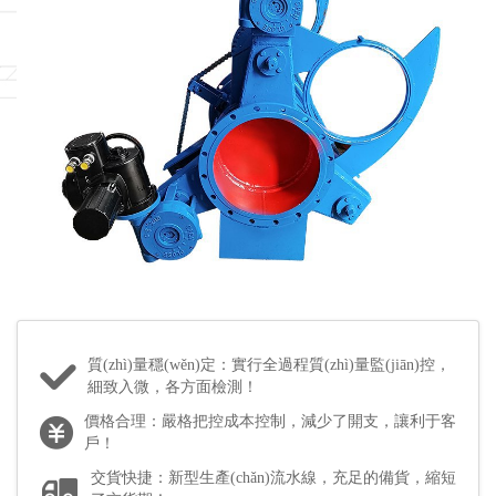
質(zhì)量穩(wěn)定：實行全過程質(zhì)量監(jiān)控，
細致入微，各方面檢測！
價格合理：嚴格把控成本控制，減少了開支，讓利于客
戶！
交貨快捷：新型生產(chǎn)流水線，充足的備貨，縮短