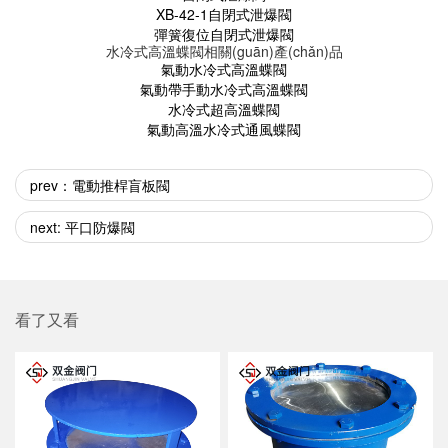
XB-42-1自閉式泄爆閥
彈簧復位自閉式泄爆閥
水冷式高溫蝶閥相關(guān)產(chǎn)品
氣動水冷式高溫蝶閥
氣動帶手動水冷式高溫蝶閥
水冷式超高溫蝶閥
氣動高溫水冷式通風蝶閥
prev：電動推桿盲板閥
next: 平口防爆閥
看了又看