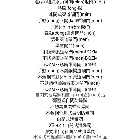
魚(yú)腹式水力可調(diào)堰門(mén)
熱風(fēng)閥
速閉式渠道閘門(mén)
手動(dòng)下開(kāi)式閘門(mén)
手動(dòng)啟閉機(jī)
電動(dòng)渠道閘門(mén)
溫州渠道閘門(mén)
渠道閘門(mén)
不銹鋼渠道閘門(mén)PQZM
不銹鋼渠道閘門(mén)BQZM
BQZM不銹鋼渠道閘門(mén)
手動(dòng)不銹鋼渠道閘門(mén)
不銹鋼電動(dòng)渠道閘門(mén)
不銹鋼框鑄鐵板渠道閘門(mén)
PQZM不銹鋼渠道閘門(mén)
自閉式泄爆閥相關(guān)產(chǎn)品
彈壓式自閉防爆閥
不銹鋼自閉式泄爆閥
不銹鋼彈壓式自閉防爆閥
自閉式泄爆閥
XB-42-1自閉式泄爆閥
彈簧復(fù)位自閉式泄爆閥
水冷式高溫蝶閥相關(guān)產(chǎn)品