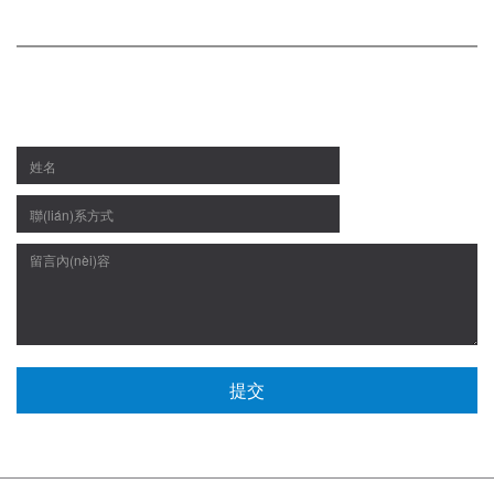
浦路78號(hào)
在線留言