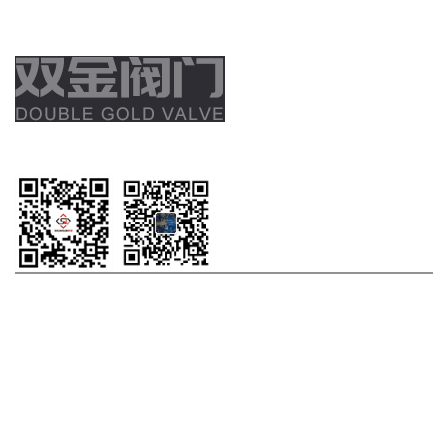
如果你有任何問(wèn)題你想了解的建議及產(chǎn)品可以隨時(shí)
聯(lián)系我們。期待您的咨詢
聯(lián)系我們
聯(lián)系人：程經(jīng)理
手機(jī)：13868876242
傳真：0577-21814118
電話：0577-67957398
QQ：1751135217
公司地址：浙江省溫州市永嘉縣甌北鎮(zhèn)堡一工業(yè)區(qū)林