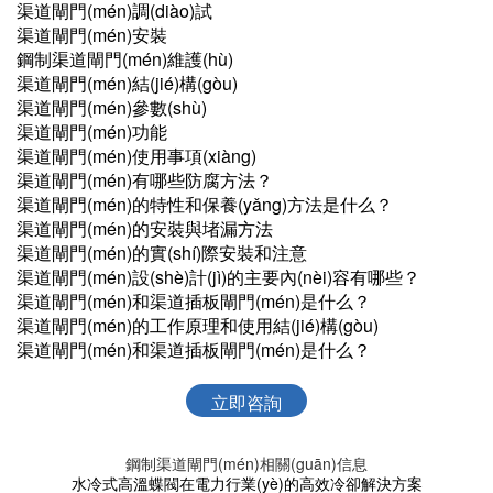
渠道閘門(mén)調(diào)試
渠道閘門(mén)安裝
鋼制渠道閘門(mén)維護(hù)
渠道閘門(mén)結(jié)構(gòu)
渠道閘門(mén)參數(shù)
渠道閘門(mén)功能
渠道閘門(mén)使用事項(xiàng)
渠道閘門(mén)有哪些防腐方法？
渠道閘門(mén)的特性和保養(yǎng)方法是什么？
渠道閘門(mén)的安裝與堵漏方法
渠道閘門(mén)的實(shí)際安裝和注意
渠道閘門(mén)設(shè)計(jì)的主要內(nèi)容有哪些？
渠道閘門(mén)和渠道插板閘門(mén)是什么？
渠道閘門(mén)的工作原理和使用結(jié)構(gòu)
渠道閘門(mén)和渠道插板閘門(mén)是什么？
立即咨詢
鋼制渠道閘門(mén)相關(guān)信息
水冷式高溫蝶閥在電力行業(yè)的高效冷卻解決方案