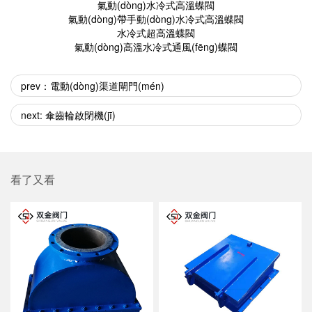
氣動(dòng)水冷式高溫蝶閥
氣動(dòng)帶手動(dòng)水冷式高溫蝶閥
水冷式超高溫蝶閥
氣動(dòng)高溫水冷式通風(fēng)蝶閥
prev：電動(dòng)渠道閘門(mén)
next: 傘齒輪啟閉機(jī)
看了又看