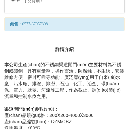
了交貨期！
銷售
：0577-67957398
詳情介紹
本公司生產(chǎn)的不銹鋼渠道閘門(mén)主要材料為不銹
鋼或碳鋼，具有重量輕，操作靈活，防腐蝕，不生銹，安裝
維修方便，密封可靠等功能，廣泛應(yīng)用于自來(lái)水
廠、污水廠、排灌、排澇、石油、化工、冶金、環(huán)
保、電力、塘堰、河流等工程，作為截止、調(diào)節(jié)
流量和控制水位之用。
渠道閘門(mén)
參數(shù)：
產(chǎn)品規(guī)格：200X200-4000X3000
產(chǎn)品編號(hào)：QZM/CBZ
適用溫度：≤80℃