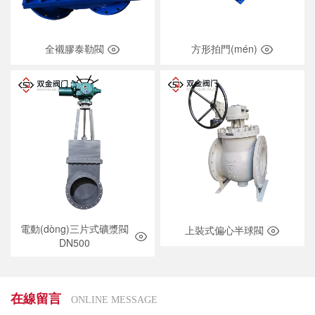
全襯膠泰勒閥
方形拍門(mén)
電動(dòng)三片式礦漿閥
上裝式偏心半球閥
DN500
在線留言
ONLINE MESSAGE