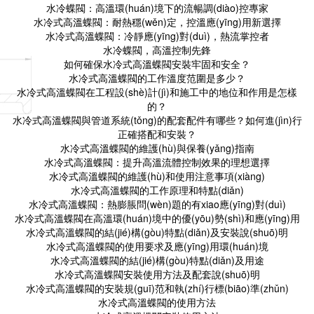
水冷蝶閥：高溫環(huán)境下的流暢調(diào)控專家
水冷式高溫蝶閥：耐熱穩(wěn)定，控溫應(yīng)用新選擇
水冷式高溫蝶閥：冷靜應(yīng)對(duì)，熱流掌控者
水冷蝶閥，高溫控制先鋒
如何確保水冷式高溫蝶閥安裝牢固和安全？
水冷式高溫蝶閥的工作溫度范圍是多少？
水冷式高溫蝶閥在工程設(shè)計(jì)和施工中的地位和作用是怎樣
的？
水冷式高溫蝶閥與管道系統(tǒng)的配套配件有哪些？如何進(jìn)行
正確搭配和安裝？
水冷式高溫蝶閥的維護(hù)與保養(yǎng)指南
水冷式高溫蝶閥：提升高溫流體控制效果的理想選擇
水冷式高溫蝶閥的維護(hù)和使用注意事項(xiàng)
水冷式高溫蝶閥的工作原理和特點(diǎn)
水冷式高溫蝶閥：熱膨脹問(wèn)題的有xiao應(yīng)對(duì)
水冷式高溫蝶閥在高溫環(huán)境中的優(yōu)勢(shì)和應(yīng)用
水冷式高溫蝶閥的結(jié)構(gòu)特點(diǎn)及安裝說(shuō)明
水冷式高溫蝶閥的使用要求及應(yīng)用環(huán)境
水冷式高溫蝶閥的結(jié)構(gòu)特點(diǎn)及用途
水冷式高溫蝶閥安裝使用方法及配套說(shuō)明
水冷式高溫蝶閥的安裝規(guī)范和執(zhí)行標(biāo)準(zhǔn)
水冷式高溫蝶閥的使用方法