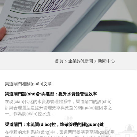
首頁
>
企業(yè)新聞
>
新聞中心
渠道閘門相關(guān)文章
渠道閘門設(shè)計與選型：提升水資源管理效率
在現(xiàn)代化的水資源管理體系中，渠道閘門的設(shè)
計與合理選型是提升管理效率與效益的關(guān)鍵因素之
一。作為調(diào)控水流…
渠道閘門：水流調(diào)控，準確管理的關(guān)鍵
在復雜的水利系統(tǒng)中，渠道閘門扮演著至關(guān)重