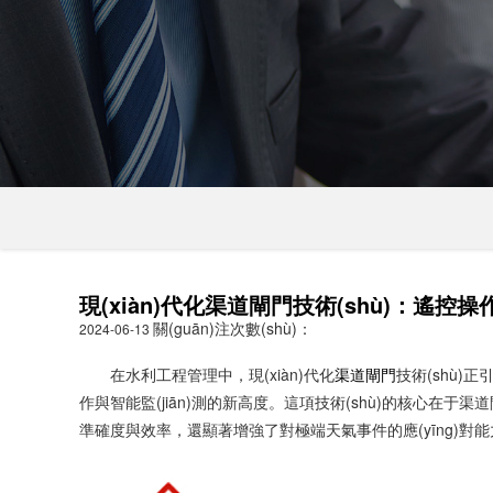
現(xiàn)代化渠道閘門技術(shù)：遙控操作
關(guān)注次數(shù)：
2024-06-13
在水利工程管理中，現(xiàn)代化
渠道閘門
技術(shù)正
作與智能監(jiān)測的新高度。這項技術(shù)的核心在
準確度與效率，還顯著增強了對極端天氣事件的應(yīng)對能力