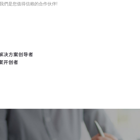
，我們是您值得信賴的合作伙伴!