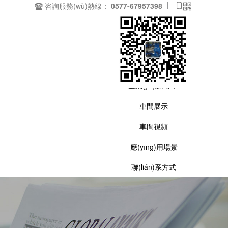
咨詢服務(wù)熱線：
0577-67957398
網(wǎng)站首頁
關(guān)于我們
產(chǎn)品展示
企業(yè)新聞
車間展示
車間視頻
應(yīng)用場景
聯(lián)系方式