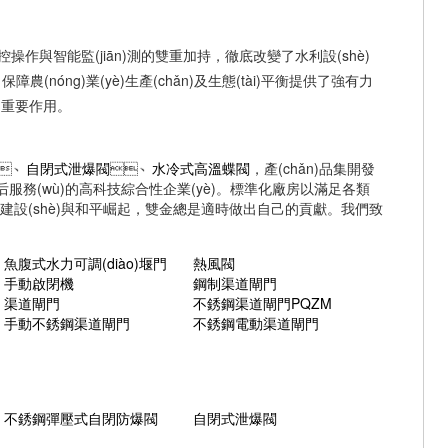
，通過遙控操作與智能監(jiān)測的雙重加持，徹底改變了水利設(shè)
、保障農(nóng)業(yè)生產(chǎn)及生態(tài)平衡提供了強有力
中的重要作用。
、
自閉式泄爆閥
、
水冷式高溫蝶閥
，產(chǎn)品集開發
試等提供售后服務(wù)的高科技綜合性企業(yè)。標準化廠房以滿足各類
n)代化建設(shè)與和平崛起，雙金總是適時做出自己的貢獻。我們致
魚腹式水力可調(diào)堰門
熱風閥
手動啟閉機
鋼制渠道閘門
渠道閘門
不銹鋼渠道閘門PQZM
手動不銹鋼渠道閘門
不銹鋼電動渠道閘門
不銹鋼彈壓式自閉防爆閥
自閉式泄爆閥