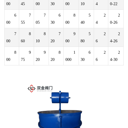
00
45
00
30
00
10
4
0-22
6
7
7
6
8
5
2
2
00
55
05
30
00
40
4
0-26
7
8
8
7
9
5
2
2
00
60
10
20
00
80
6
4-26
8
9
9
8
1
6
2
2
00
75
20
20
000
30
6
4-30