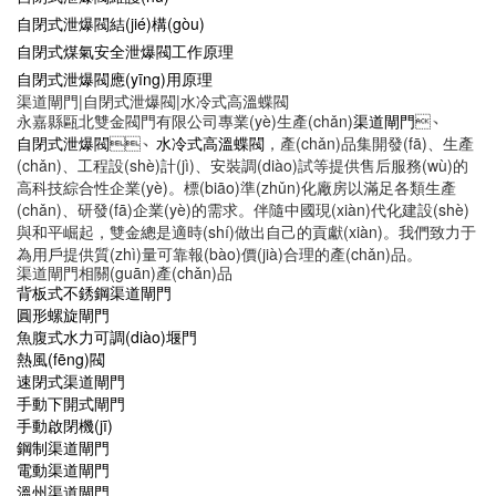
自閉式泄爆閥結(jié)構(gòu)
自閉式煤氣安全泄爆閥工作原理
自閉式泄爆閥應(yīng)用原理
渠道閘門|自閉式泄爆閥|水冷式高溫蝶閥
永嘉縣甌北雙金閥門有限公司專業(yè)生產(chǎn)
渠道閘門
、
自閉式泄爆閥
、
水冷式高溫蝶閥
，產(chǎn)品集開發(fā)、生產
(chǎn)、工程設(shè)計(jì)、安裝調(diào)試等提供售后服務(wù)的
高科技綜合性企業(yè)。標(biāo)準(zhǔn)化廠房以滿足各類生產
(chǎn)、研發(fā)企業(yè)的需求。伴隨中國現(xiàn)代化建設(shè)
與和平崛起，雙金總是適時(shí)做出自己的貢獻(xiàn)。我們致力于
為用戶提供質(zhì)量可靠報(bào)價(jià)合理的產(chǎn)品。
渠道閘門相關(guān)產(chǎn)品
背板式不銹鋼渠道閘門
圓形螺旋閘門
魚腹式水力可調(diào)堰門
熱風(fēng)閥
速閉式渠道閘門
手動下開式閘門
手動啟閉機(jī)
鋼制渠道閘門
電動渠道閘門
溫州渠道閘門