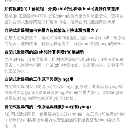
程中，面…
如何根據(jù)工藝流程、介質(zhì)特性和環(huán)境條件來選擇合適的自閉式泄爆閥類型？
根據(jù)工藝流程中可能出現(xiàn)的最大壓力和流量需求，選擇合
適的自閉式泄爆閥類型和規(guī)格。確保自閉式泄爆閥的承壓…
自閉式泄爆閥如何在壓力超載情況下快速釋放壓力？
在壓力超載情況下，自閉式泄爆閥通過以上設(shè)計(jì)和工作原理
的配合，能夠快速、有效地釋放壓力，保護(hù)系統(tǒng)的安全…
自閉式泄爆閥的設(shè)計(jì)與發(fā)展趨勢
從設(shè)計(jì)角度來看，自閉式泄爆閥的設(shè)計(jì)需考慮多種
因素，包括壓力范圍、介質(zhì)性質(zhì)、流量要求等。針對不同
的工業(yè)…
自閉式泄爆閥的工作原理與應(yīng)用
自閉式泄爆閥采用先進(jìn)的設(shè)計(jì)原理，通過感應(yīng)管
或傳感器監(jiān)測管道系統(tǒng)內(nèi)的壓力變化。當(dāng)管
道系統(tǒng)的壓力超過預(yù)設(shè)…
自閉式泄爆閥的工作原理與維護(hù)保養(yǎng)
?自閉式泄爆閥是一種重要的安全設(shè)備，在工業(yè)生產(chǎn)
中起到預(yù)防和控制容器或管道的過壓和過真空現(xiàn)象的作
用。為…