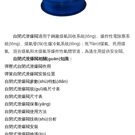
自閉式泄爆閥
適用于鋼廠煤氣回收系統(tǒng)、爆炸性電除塵系
統(tǒng)、煤氣發(fā)生爐冷氣系統(tǒng)；焦?fàn)t煤氣、民用煤
氣、混合煤氣和水煤氣等爆炸性氣體管道，為逃生用提供安全閥。
自閉式泄爆閥相關(guān)知識：
彈壓式自閉式泄爆閥作用
彈簧自閉式泄爆閥安裝位置
自閉式泄爆閥參數(shù)特點(diǎn)
自閉式泄爆閥規(guī)格尺寸表
自閉式泄爆閥尺寸表
自閉式泄爆閥保養(yǎng)
自閉式泄爆閥使用方法
自閉式泄爆閥技術(shù)分析
自閉式泄爆閥安裝
自閉式泄爆閥維護(hù)