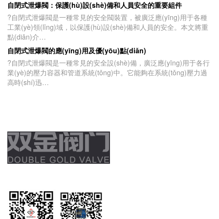
自閉式泄爆閥：保護(hù)設(shè)備和人員安全的重要組件
?自閉式泄爆閥是一種常見的安全閥裝置，被廣泛應(yīng)用于各種
工業(yè)領(lǐng)域，以保護(hù)設(shè)備和人員的安全。本文將重
點(diǎn)介…
自閉式泄爆閥的應(yīng)用及優(yōu)點(diǎn)
?自閉式泄爆閥是一種常見的安全設(shè)備，廣泛應(yīng)用于各行
業(yè)的壓力容器和管道系統(tǒng)中。它能夠在系統(tǒng)壓力過
高時(shí)迅…
如果你有任何問題你想了解的建議及產(chǎn)品可以隨時(shí)聯
(lián)系我們。期待您的咨詢